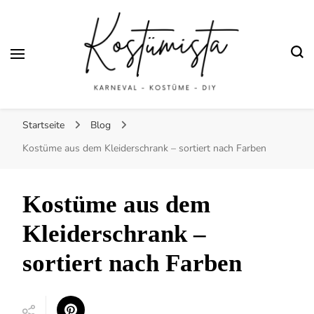
Fasching und
Halloween
Finde kreative Bastelanleitungen für selbstgemachte Kostüme
Kostümista- DIY
Startseite
Blog
Kostüminspiration für
Kostüme aus dem Kleiderschrank – sortiert nach Farben
Karneval, Fasching und
Kostüme aus dem
Halloween
Kleiderschrank –
sortiert nach Farben