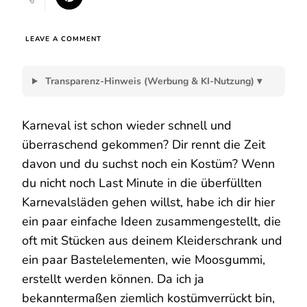
ON
LEAVE A COMMENT
KOSTÜME
AUS
DEM
Transparenz-Hinweis (Werbung & KI-Nutzung) ▾
KLEIDERSCHRANK
–
SORTIERT
Karneval ist schon wieder schnell und
NACH
FARBEN
überraschend gekommen? Dir rennt die Zeit
davon und du suchst noch ein Kostüm? Wenn
du nicht noch Last Minute in die überfüllten
Karnevalsläden gehen willst, habe ich dir hier
ein paar einfache Ideen zusammengestellt, die
oft mit Stücken aus deinem Kleiderschrank und
ein paar Bastelelementen, wie Moosgummi,
erstellt werden können. Da ich ja
bekanntermaßen ziemlich kostümverrückt bin,