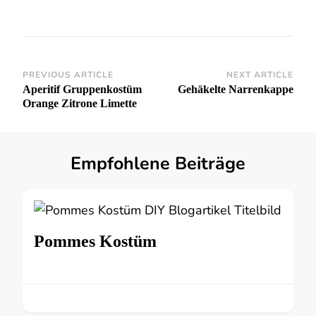
Post
PREVIOUS ARTICLE
NEXT ARTICLE
Aperitif Gruppenkostüm
Gehäkelte Narrenkappe
Navigation
Orange Zitrone Limette
Empfohlene Beiträge
Pommes Kostüm