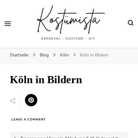
Fasching und
Halloween
Finde kreative Bastelanleitungen für selbstgemachte Kostüme
Kostümista- DIY
Startseite
Blog
Köln
Köln in Bildern
Kostüminspiration für
Karneval, Fasching und
Köln in Bildern
Halloween
ON
LEAVE A COMMENT
KÖLN
IN
BILDERN