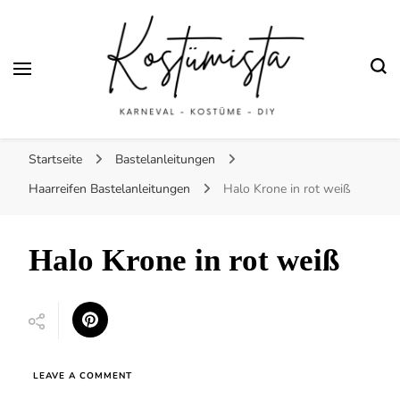
Fasching und
Halloween
Finde kreative Bastelanleitungen für selbstgemachte Kostüme
Kostümista- DIY
Startseite
Bastelanleitungen
Kostüminspiration für
Haarreifen Bastelanleitungen
Halo Krone in rot weiß
Karneval, Fasching und
Halo Krone in rot weiß
Halloween
ON
LEAVE A COMMENT
HALO