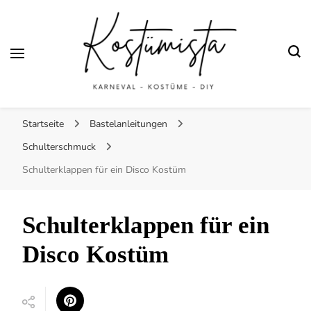
Fasching und
Halloween
Finde kreative Bastelanleitungen für selbstgemachte Kostüme
Kostümista- DIY
Startseite
Bastelanleitungen
Kostüminspiration für
Schulterschmuck
Karneval, Fasching und
Schulterklappen für ein Disco Kostüm
Halloween
Schulterklappen für ein
Disco Kostüm