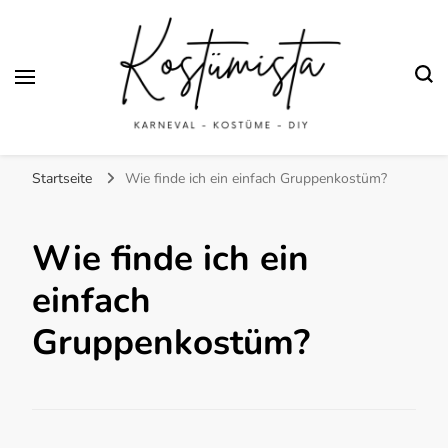
Finde kreative Bastelanleitungen für selbstgemachte Kostüme
Kostümista- DIY
Startseite
Wie finde ich ein einfach Gruppenkostüm?
Kostüminspiration für
Karneval, Fasching und
Wie finde ich ein
Halloween
einfach
Gruppenkostüm?