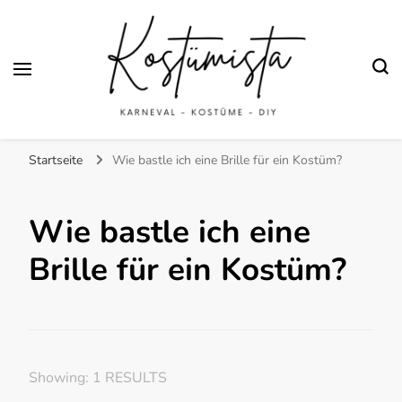
Finde kreative Bastelanleitungen für selbstgemachte Kostüme
Kostümista- DIY
Startseite
Wie bastle ich eine Brille für ein Kostüm?
Kostüminspiration für
Karneval, Fasching und
Wie bastle ich eine
Halloween
Brille für ein Kostüm?
Showing: 1 RESULTS