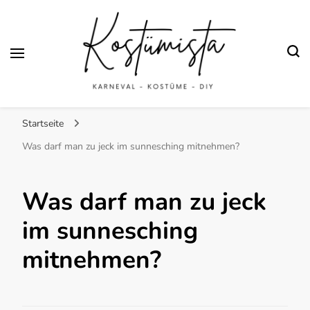
Finde kreative Bastelanleitungen für selbstgemachte Kostüme
Kostümista- DIY
Startseite
Kostüminspiration für
Was darf man zu jeck im sunnesching mitnehmen?
Karneval, Fasching und
Was darf man zu jeck
Halloween
im sunnesching
mitnehmen?