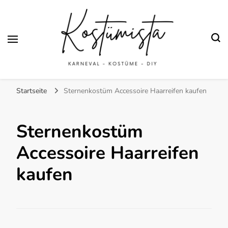
Finde kreative Bastelanleitungen für selbstgemachte Kostüme
Kostümista- DIY
Startseite
Sternenkostüm Accessoire Haarreifen kaufen
Kostüminspiration für
Karneval, Fasching und
Sternenkostüm
Halloween
Accessoire Haarreifen
kaufen