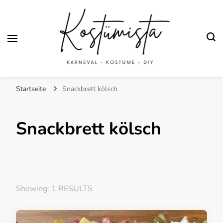
Finde kreative Bastelanleitungen für selbstgemachte Kostüme
Kostümista- DIY
Startseite
Snackbrett kölsch
Kostüminspiration für
Karneval, Fasching und
Snackbrett kölsch
Halloween
Showing: 1 RESULTS