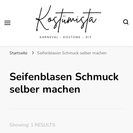
Finde kreative Bastelanleitungen für selbstgemachte Kostüme
Kostümista- DIY
Startseite
Seifenblasen Schmuck selber machen
Kostüminspiration für
Karneval, Fasching und
Seifenblasen Schmuck
Halloween
selber machen
Showing: 1 RESULTS