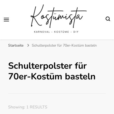
Finde kreative Bastelanleitungen für selbstgemachte Kostüme
Kostümista- DIY
Startseite
Schulterpolster für 70er-Kostüm basteln
Kostüminspiration für
Karneval, Fasching und
Schulterpolster für
Halloween
70er-Kostüm basteln
Showing: 1 RESULTS