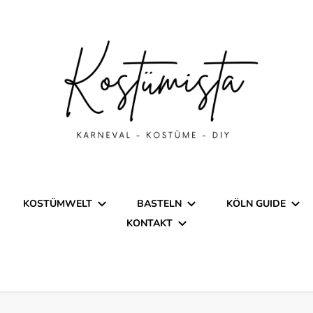
stüme
nspiration für Karneval, Fasc
KOSTÜMWELT
BASTELN
KÖLN GUIDE
KONTAKT