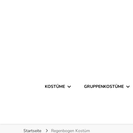
Finde kreative Bastelanleitungen für selbstgemachte Ko
Kostümista- DIY Kostümi
KOSTÜME
GRUPPENKOSTÜME
Startseite
Regenbogen Kostüm