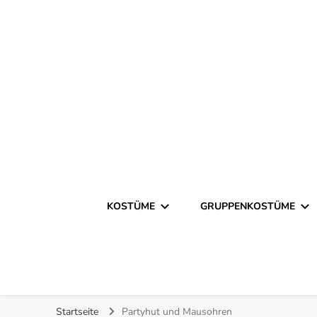
Finde kreative Bastelanleitungen für selbstgemachte Ko
Kostümista- DIY Kostümi
KOSTÜME
GRUPPENKOSTÜME
Startseite
Partyhut und Mausohren