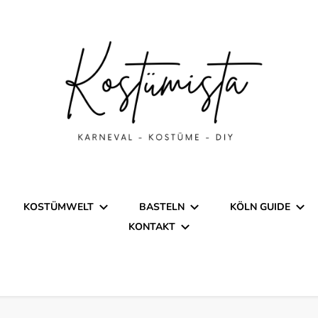
stüme
nspiration für Karneval, Fasc
KOSTÜMWELT
BASTELN
KÖLN GUIDE
KONTAKT