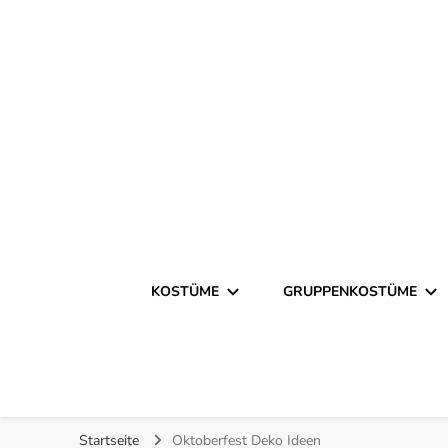
Finde kreative Bastelanleitungen für selbstgemachte Ko
Kostümista- DIY Kostümi
KOSTÜME
GRUPPENKOSTÜME
Startseite
Oktoberfest Deko Ideen