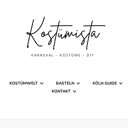
stüme
nspiration für Karneval, Fasc
KOSTÜMWELT
BASTELN
KÖLN GUIDE
KONTAKT