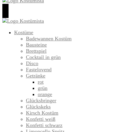
Kostümista- DIY Kostüminspiration für Karneval, Fasching
Finde kreative Bastelanleitungen für selbstgemachte
und Halloween
Kostüme
Finde kreative Bastelanleitungen für selbstgemachte
Kostüme
Kostümista- DIY
Kostüme
Badewannen Kostüm
Bausteine
Kostüminspiration für
Brettspiel
Cocktail in grün
Karneval, Fasching und
Disco
Fastelovend
Halloween
Getränke
rot
grün
orange
Glücksbringer
Glückskeks
Kirsch Kostüm
Konfetti weiß
Konfetti schwarz
Limoncello Spritz