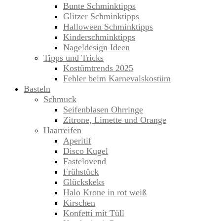
Bunte Schminktipps
Glitzer Schminktipps
Halloween Schminktipps
Kinderschminktipps
Nageldesign Ideen
Tipps und Tricks
Kostümtrends 2025
Fehler beim Karnevalskostüm
Basteln
Schmuck
Seifenblasen Ohrringe
Zitrone, Limette und Orange
Haarreifen
Aperitif
Disco Kugel
Fastelovend
Frühstück
Glückskeks
Halo Krone in rot weiß
Kirschen
Konfetti mit Tüll