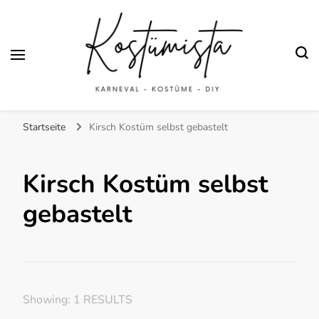
Finde kreative Bastelanleitungen für selbstgemachte Kostüme
Kostümista- DIY
Startseite
Kirsch Kostüm selbst gebastelt
Kostüminspiration für
Karneval, Fasching und
Kirsch Kostüm selbst
Halloween
gebastelt
Showing: 1 RESULTS