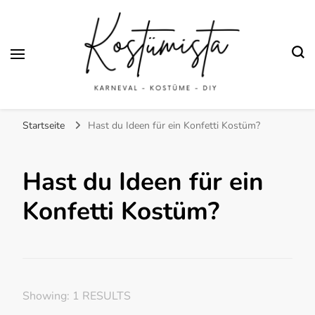
Finde kreative Bastelanleitungen für selbstgemachte Kostüme
Kostümista- DIY
Startseite
Hast du Ideen für ein Konfetti Kostüm?
Kostüminspiration für
Karneval, Fasching und
Hast du Ideen für ein
Halloween
Konfetti Kostüm?
Showing: 1 RESULTS