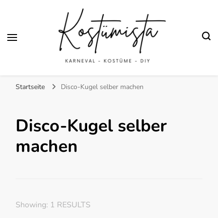
Finde kreative Bastelanleitungen für selbstgemachte Kostüme
Kostümista- DIY
Startseite
Disco-Kugel selber machen
Kostüminspiration für
Karneval, Fasching und
Disco-Kugel selber
Halloween
machen
Showing: 1 RESULTS